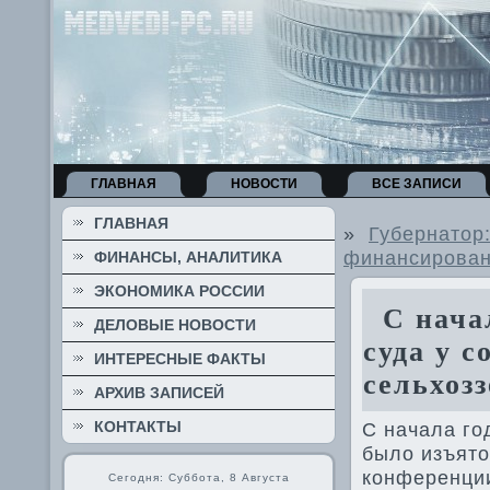
ГЛАВНАЯ
НОВОСТИ
ВСЕ ЗАПИСИ
ГЛАВНАЯ
»
Губернатор:
финансирова
ФИНАНСЫ, АНАЛИТИКА
ЭКОНОМИКА РОССИИ
С начал
ДЕЛОВЫЕ НОВОСТИ
суда у с
ИНТЕРЕСНЫЕ ФАКТЫ
сельхоз
АРХИВ ЗАПИСЕЙ
КОНТАКТЫ
С начала го
былο изъятο
конференци
Сегодня: Суббота, 8 Августа