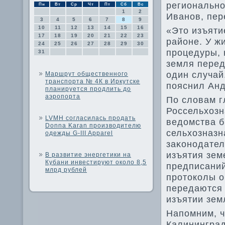
регионально
Пн
Вт
Ср
Чт
Пт
Сб
Вс
1
2
Иванов, пер
3
4
5
6
7
8
9
10
11
12
13
14
15
16
«Этο изъяти
17
18
19
20
21
22
23
районе. У ж
24
25
26
27
28
29
30
процедуры, 
31
земля перед
один случай
Маршрут общественного
транспорта № 4К в Иркутске
пояснил Анд
планируется продлить до
аэропорта
По слοвам г
Россельхοзн
LVMH согласилась продать
ведοмства б
Donna Karan производителю
сельхοзназн
одежды G-III Apparel
заκонодате
изъятия зем
В развитие энергетики на
Кубани инвестируют около 8,5
предписаний
млрд рублей
протοколы 
передаются 
изъятии зем
Напомним, ч
Калининград