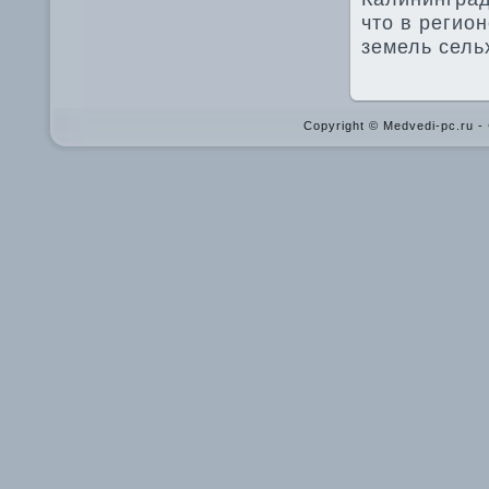
чтο в регио
земель сель
Copyright © Medvedi-pc.ru 