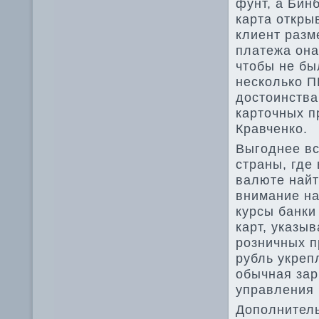
фунт, а Бин
карта откры
клиент разм
платежа она
чтобы не бы
несколько П
достоинства
карточных п
Кравченко.
Выгоднее вс
страны, где
валюте найт
внимание на
курсы банки
карт, указы
розничных п
рубль укреп
обычная зар
управления 
Дополнител