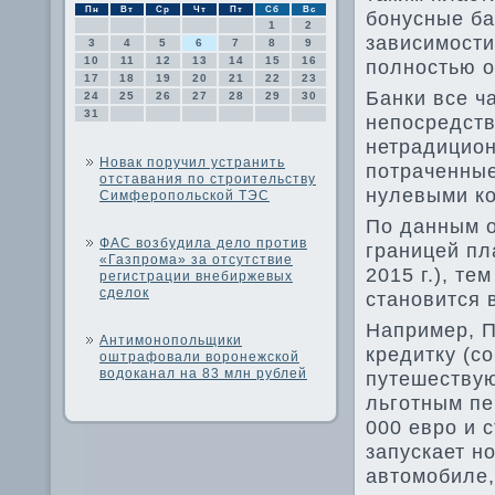
Пн
Вт
Ср
Чт
Пт
Сб
Вс
бонусные ба
1
2
зависимости
3
4
5
6
7
8
9
10
11
12
13
14
15
16
полностью о
17
18
19
20
21
22
23
Банки все ч
24
25
26
27
28
29
30
31
непосредств
нетрадицион
Новак поручил устранить
потраченные
отставания по строительству
нулевыми ко
Симферопольской ТЭС
По данным о
ФАС возбудила дело против
границей пл
«Газпрома» за отсутствие
2015 г.), те
регистрации внебиржевых
сделок
становится 
Например, 
Антимонопольщики
кредитку (с
оштрафовали воронежской
водоканал на 83 млн рублей
путешествую
льготным пе
000 евро и 
запускает н
автомобиле,