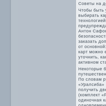
Советы на д
Чтобы быть 
выбирать ка
технологией
предупрежда
Антон Сафо
безопасност
заказать до
от основной
карт можно 
уточнить, ка
активном ст
Некоторые б
путешествен
По словам р
«Уралсиба» 
получить дв
(комплект «P
одиночная ка
одновременн