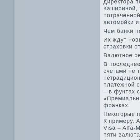
директора п
Кашириной, 
потраченной
автомойки и 
Чем банки п
Их ждут нов
страховки о
Валютное р
В последнее
счетами не т
нетрадицион
платежной с
– в фунтах с
«Премиальны
франках.
Некоторые п
К примеру, 
Visa – Alfa-
пяти валюта