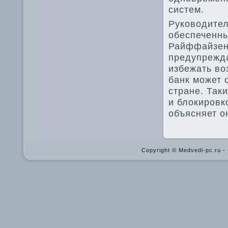
систем.
Руководител
обеспеченны
Райффайзен
предупрежда
избежать во
банк может 
стране. Так
и блокировк
объясняет о
Copyright © Medvedi-pc.ru 