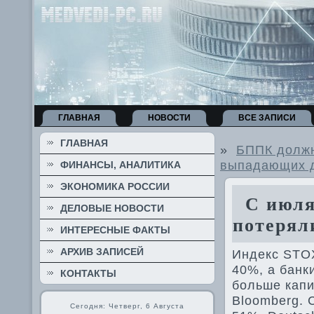
ГЛАВНАЯ
НОВОСТИ
ВСЕ ЗАПИСИ
ГЛАВНАЯ
»
БППК должн
выпадающих д
ФИНАНСЫ, АНАЛИТИКА
ЭКОНОМИКА РОССИИ
С июля 
ДЕЛОВЫЕ НОВОСТИ
потерял
ИНТЕРЕСНЫЕ ФАКТЫ
АРХИВ ЗАПИСЕЙ
Индекс STOX
40%, а банк
КОНТАКТЫ
больше капи
Bloomberg. 
Сегодня: Четверг, 6 Августа