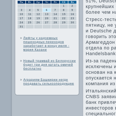
51%, Deutsc
Пн
Вт
Ср
Чт
Пт
Сб
Вс
крупнейших 
1
2
3
4
5
6
7
8
9
более чем н
10
11
12
13
14
15
16
Стресс-тест
17
18
19
20
21
22
23
24
25
26
27
28
29
30
пятницу, не
31
и Deutsche 
говорить это
Лифты у надземных
Армагеддон 
пешеходных переходов
заработают в концу июля -
отдела по р
мэрия Казани
Handelsbank
Из-за паден
Новый трамвай из Белоруссии
будет три дня катать омичей
исключены и
бесплатно
основан на 
опускается 
Аграриям Башкирии негде
компания из
продавать сельхозпродукцию
Итальянский
CNBS заявил
банк привле
инвесторов 
специальног