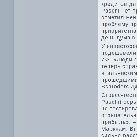
кредитов дл
Paschi нет 
отметил Рен
проблему пр
приоритетна
день думаю 
У инвесторо
подешевели 
7%. «Люди с
теперь спра
итальянским
прошедшими 
Schroders Д
Стресс-тест
Paschi) сер
не тестиров
отрицательн
прибыль», –
Маркхам. Вп
сильно расс