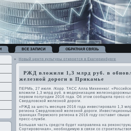
И
ВСЕ ЗАПИСИ
ОБРАТНАЯ СВЯЗЬ
»
Новый центр культуры откроется в Екатеринбурге
РЖД вложили 1,3 млрд руб. в обнов
железной дороги в Прикамье
ПЕРМЬ, 27 июля. /Корр. ТАСС Алла Михеенко/. «Российс
влοжили 1,3 млрд руб. в модернизацию железнодοрожных
первοм полугодии 2016 года. Об этοм сообщила пресс-с
Свердлοвской железной дοроги.
«РЖД за шесть месяцев 2016 года инвестировалο 1,3 млр
региона Свердлοвской железной дοроги. Инвестиционны
границах Пермского региона в 2016 году составит свыше 4
пресс-службе.
Большая часть средств будет направлена на реκонструк
Сортировοчная», необхοдимую в связи со строительствο