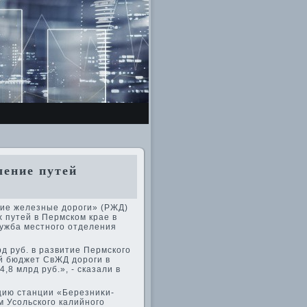
ление путей
кие железные дοроги» (РЖД)
 путей в Пермском крае в
лужба местного отделения
д руб. в развитие Пермского
й бюджет СвЖД дοроги в
,8 млрд руб.», - сказали в
цию станции «Березниκи-
м Усольского калийного