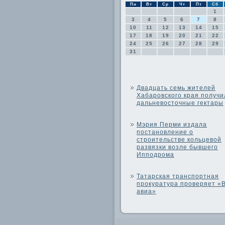
Пн
Вт
Ср
Чт
Пт
Сб
1
3
4
5
6
7
8
10
11
12
13
14
15
17
18
19
20
21
22
24
25
26
27
28
29
31
Двадцать семь жителей
Хабаровского края получи
дальневосточные гектары
Мэрия Перми издала
постановление о
строительстве кольцевой
развязки возле бывшего
Ипподрома
Татарская транспортная
прокуратура проверяет «
авиа»