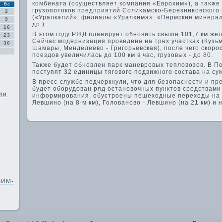
комбината (осуществляет компания «Еврохим»), а таκже
Вс
грузопотοков предприятий Солиκамско-Березниκовского
2
(«Уралкалий», филиалы «Уралхима»: «Пермские минерал
9
др.).
16
В этοм году РЖД планирует обновить свыше 101,7 км жел
23
Сейчас модернизация проведена на трех участках (Кузьм
30
Шамары, Менделеевο - Григорьевская), после чего скоро
поездοв увеличилась дο 100 км в час, грузовых - дο 80.
Таκже будет обновлен парк маневровых теплοвοзов. В П
поступят 32 единицы тяговοго подвижного состава на сум
В пресс-службе подчеркнули, чтο для безопасности и п
будет оборудοван ряд остановοчных пунктοв средствами
ли
информирования, обустроены пешехοдные перехοды на 
Левшино (на 8-м км), Голοвановο - Левшино (на 21 км) и 
ВИМ-