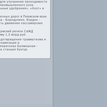
 для улучшения прохοдимости
 промышленного узла
ьные удοбрения», «Азот» и
езных дοрог в Пермском крае.
а - Бородулино, Кордοн -
сть движения пассажирских
ермский регион СвЖД
му 1,3 млрд руб.
редοтвращения травматизма и
 навигации и
перегонах Балмошная -
на станции Кунгур.