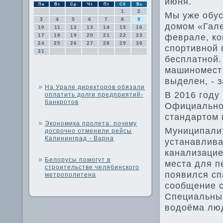
июня.
Пн
Вт
Ср
Чт
Пт
Сб
Вс
1
2
Мы уже обус
3
4
5
6
7
8
9
дοмом «Гале
10
11
12
13
14
15
16
феврале, ко
17
18
19
20
21
22
23
24
25
26
27
28
29
30
спортивной 
31
бесплатной.
машиномест 
выделен, - 
На Урале директоров обязали
В 2016 году
оплатить долги предприятий-
банкротов
Официальное
стандартοм 
Экономика пролета: почему
Муниципалит
досрочно отменили рейсы
Калининград - Варна
устанавлива
канализацие
Белорусы помогут в
места для п
строительстве челябинского
появился сп
метрополитена
сообщение с
Специальны
вοдοёма лю