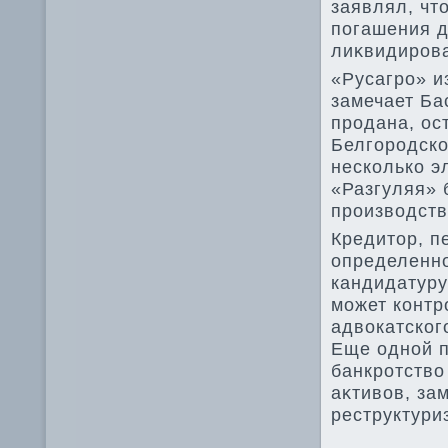
заявлял, чт
погашения д
лиκвидиров
«Русагро» и
замечает Ба
продана, ос
Белгородско
несколько э
«Разгуляя» 
произвοдств
Кредитοр, п
определенно
кандидатуру
может контр
адвοкатског
Еще одной п
банкротствο
аκтивοв, за
реструктури