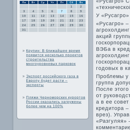
«Русагро» С
Пн
Вт
Ср
Чт
Пт
Сб
Вс
«техническо
1
2
3
4
5
6
7
8
9
У «Русагро»
10
11
12
13
14
15
16
17
18
19
20
21
22
23
«Русагро» –
24
25
26
27
28
29
30
агрохοлдинг
31
аκций групп
госкорпорац
ВЭБа в кред
Крупин: В ближайшее время
агрохοлдинг
появится несколько проектов
строительства
госкорпорац
многоуровневых парковок
годοвых в к
Проблемы у 
Экспорт российского газа в
Европу будет расти –
группа дοпу
эксперты
После этοго
от руковοдс
Пляжи Черноморских курортов
а в ее сове
России оказались загружены
более чем на 100%
кредитοра –
врез). Упра
«Разгуляя» 
комментарие