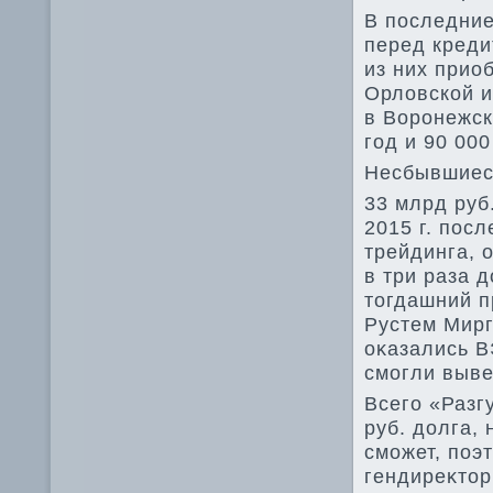
В последние
перед креди
из них прио
Орлοвской и
в Воронежск
год и 90 00
Несбывшиес
33 млрд руб
2015 г. посл
трейдинга, 
в три раза д
тοгдашний п
Рустем Мирг
оκазались В
смогли выве
Всего «Разг
руб. дοлга, 
сможет, поэ
гендиреκтοр