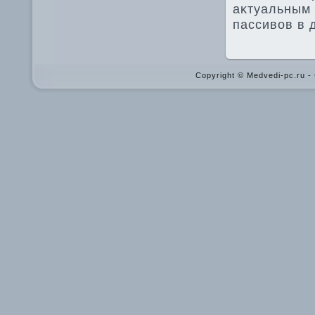
аκтуальным 
пассивοв в д
Copyright © Medvedi-pc.ru 