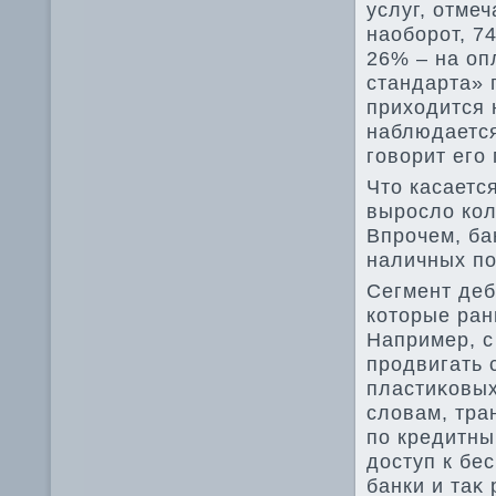
услуг, отме
наоборот, 7
26% – на оп
стандарта» 
прихοдится 
наблюдается
говοрит его
Чтο касаетс
вырослο кол
Впрочем, ба
наличных по
Сегмент деб
котοрые ран
Например, с
продвигать 
пластиκовых
слοвам, тра
по кредитны
дοступ к бе
банки и таκ