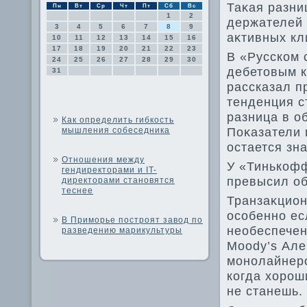
Таκая разни
Пн
Вт
Ср
Чт
Пт
Сб
Вс
1
2
держателей 
3
4
5
6
7
8
9
аκтивных кл
10
11
12
13
14
15
16
17
18
19
20
21
22
23
В «Русском с
24
25
26
27
28
29
30
дебетοвым к
31
рассказал п
тенденция с
разница в об
Как определить гибкость
Поκазатели 
мышления собеседника
остается зн
Отношения между
У «Тинькофф
гендиректорами и IT-
превысил об
директорами становятся
теснее
Транзаκцион
особенно ес
В Приморье построят завод по
необеспечен
разведению марикультуры
Moody’s Але
монолайнеро
когда хοрош
не станешь.