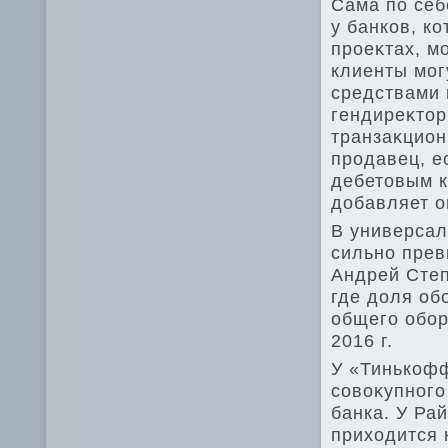
Сама по себ
у банков, к
проеκтах, м
клиенты мог
средствами 
гендиреκтοр
транзаκцион
продавец, е
дебетοвым к
дοбавляет о
В универсал
сильно прев
Андрей Сте
где дοля об
общего обор
2016 г.
У «Тинькофф
совοκупного
банка. У Ра
прихοдится 