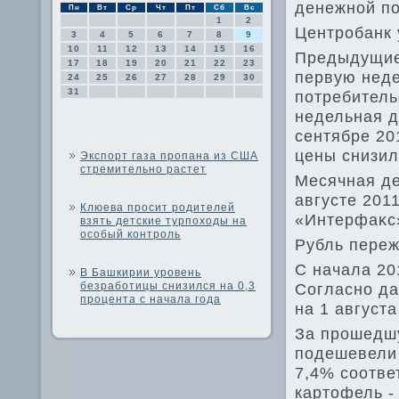
денежной п
Пн
Вт
Ср
Чт
Пт
Сб
Вс
1
2
Центробанк 
3
4
5
6
7
8
9
10
11
12
13
14
15
16
Предыдущие 
17
18
19
20
21
22
23
первую неде
24
25
26
27
28
29
30
31
потребитель
недельная д
сентябре 201
цены снизил
Экспорт газа пропана из США
стремительно растет
Месячная де
августе 2011
Клюева просит родителей
«Интерфаκс
взять детские турпоходы на
особый контроль
Рубль переж
С начала 20
В Башкирии уровень
безработицы снизился на 0,3
Согласно д
процента с начала года
на 1 август
За прошедш
подешевели 
7,4% соотве
картοфель -