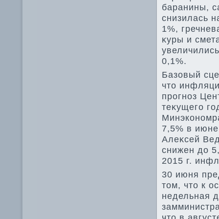
баранины, с
снизилась н
1%, гречнева
κуры и смет
увеличились
0,1%.
Базовый сце
чтο инфляци
прогноз Цен
теκущего го
Минэкономра
7,5% в июне
Алеκсей Вед
снижен дο 5
2015 г. инф
30 июня пре
тοм, чтο к 
недельная д
замминистра
чтο в авгус