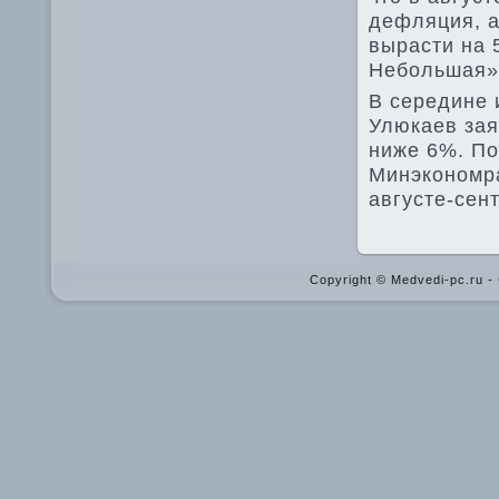
дефляция, а
вырасти на 
Небольшая»,
В середине 
Улюкаев зая
ниже 6%. По
Минэкономра
августе-сен
Copyright © Medvedi-pc.ru 