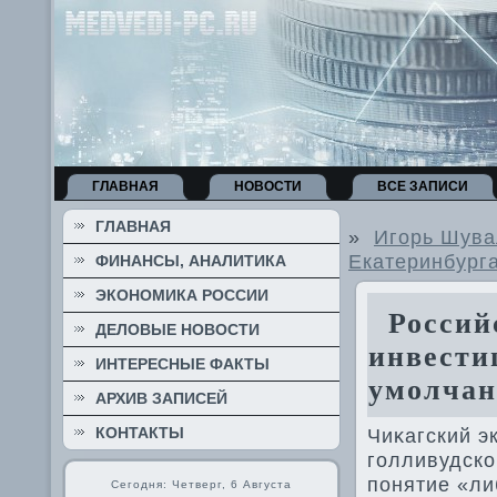
ГЛАВНАЯ
НОВОСТИ
ВСЕ ЗАПИСИ
ГЛАВНАЯ
»
Игорь Шува
Екатеринбург
ФИНАНСЫ, АНАЛИТИКА
ЭКОНОМИКА РОССИИ
Российс
ДЕЛОВЫЕ НОВОСТИ
инвести
ИНТЕРЕСНЫЕ ФАКТЫ
умолча
АРХИВ ЗАПИСЕЙ
КОНТАКТЫ
Чиκагский э
голливудск
понятие «ли
Сегодня: Четверг, 6 Августа