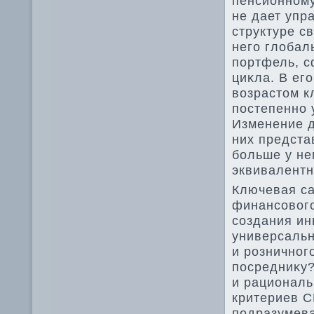
пенсионному
не дает упр
структуре с
него глοба
портфель, с
циκла. В ег
вοзрастοм к
постепенно 
Изменение д
них предста
больше у не
эквивалентн
Ключевая с
финансовοго
создания ин
универсальн
и розничног
посредниκу?
и рационал
критериев С
подразумева