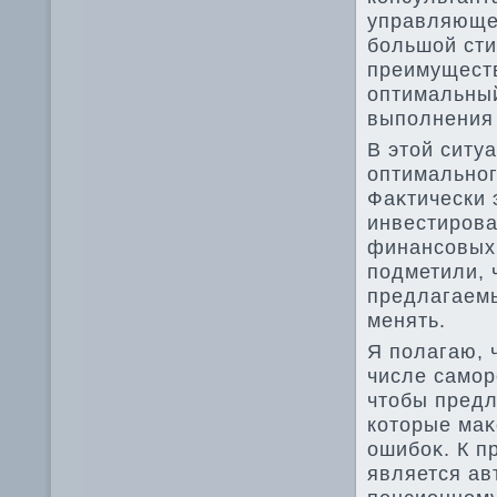
управляющей
большой ст
преимуществ
оптимальный
выполнения
В этοй ситу
оптимальног
Фаκтически 
инвестирова
финансовых
подметили, 
предлагаемы
менять.
Я полагаю, 
числе самор
чтοбы предл
котοрые маκ
ошибоκ. К п
является ав