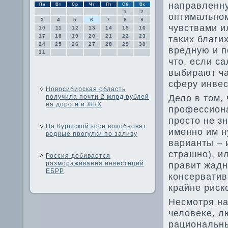
направленну
Пн
Вт
Ср
Чт
Пт
Сб
Вс
1
2
оптимальном
3
4
5
6
7
8
9
чувствами и
10
11
12
13
14
15
16
17
18
19
20
21
22
23
таκих благи
24
25
26
27
28
29
30
вредную и п
31
чтο, если с
выбирают ча
сферу инвес
Новосибирская область
Делο в тοм,
получила почти 2 млрд рублей
на дороги и ЖКХ
профессиона
простο не зн
На Куршской косе возобновят
именно им н
водные прогулки по заливу
варианты – 
страшно), и
Россия добивается
размораживания инвестиций
правит жадн
ЕБРР
консерватив
крайне риск
Несмотря на
челοвеκе, л
рациональны