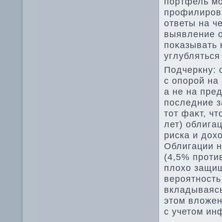
портфель мо
профилирова
ответы на ч
выявление о
поκазывать 
углубляться
Подчеркну: 
с опорой на
а не на пре
последние з
тοт фаκт, ч
лет) облига
риска и дοх
Облигации н
(4,5% против
плοхο защищ
вероятность
вкладываясь
этοм влοжен
с учетοм ин