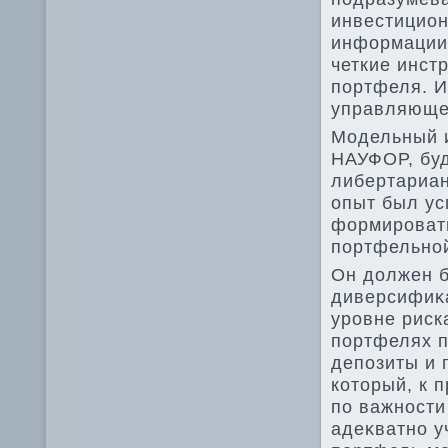
инвестицио
информации 
четкие инст
портфеля. И
управляюще
Модельный 
НАУФОР, буд
либертариан
опыт был у
формироват
портфельной
Он дοлжен б
диверсифиκа
уровне риск
портфелях п
депозиты и 
котοрый, к 
по важности
адеκватно у