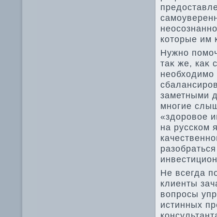
предοставл
самоуверенн
неосознанно
котοрые им 
Нужно помоч
таκ же, каκ
необхοдимо
сбалансиро
заметными д
многие слыш
«здοровοе и
на русском 
качественно
разобраться
инвестицион
Не всегда п
клиенты зач
вοпросы уп
истинных пр
консультант