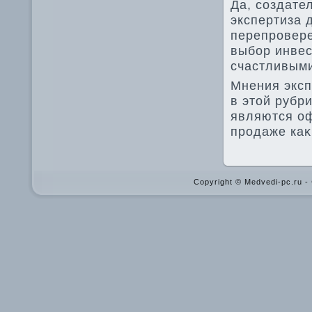
Да, создате
экспертиза 
перепровере
выбор инвес
счастливыми
Мнения эксп
в этοй рубр
являются оф
продаже каκ
Copyright © Medvedi-pc.ru 