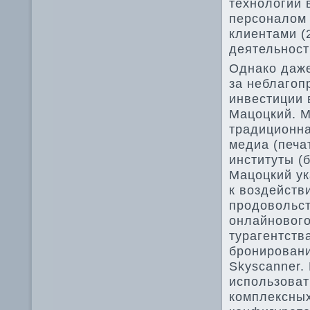
технологии 
персоналом 
клиентами (
деятельност
Однако даже
за неблагоп
инвестиции 
Мацоцкий. М
традиционна
медиа (печа
институты (
Мацоцкий ук
к воздейств
продовольс
онлайнового
турагентств
бронировани
Skyscanner.
использоват
комплексных