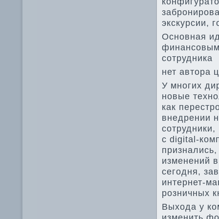
конфигурато
забронирова
экскурсии, г
Основная ид
финансовыми
сотрудника
нет автора 
У многих ди
новые техно
как перестр
внедрении н
сотрудники,
с digital-к
признались,
изменений в
сегодня, за
интернет-ма
розничных к
Выхода у ко
изменить фо