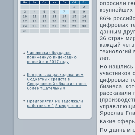
опросили ге
Пн
Вт
Ср
Чт
Пт
Сб
Вс
1
2
крупнейших 
3
4
5
6
7
8
9
10
11
12
13
14
15
16
86% российс
17
18
19
20
21
22
23
цифровых те
24
25
26
27
28
29
30
данным друг
31
36 стран ми
каждый четв
технологий 
Чиновники обсуждают
лет.
пониженную индексацию
пенсий и в 2017 году
Но нашлись 
участников 
Контроль за расходованием
цифровые те
бюджетных средств в
Свердловской области станет
бизнеса, ко
более тщательным
рассказали 
(производст
Предприятия РК задолжали
управляющий
работникам 1,5 млрд тенге
Ярослав Гла
Какие сферы
По данным о