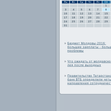
Пн
Вт
Ср
Чт
Пт
Сб
1
3
4
5
6
7
8
10
11
12
13
14
15
17
18
19
20
21
22
24
25
26
27
28
29
31
Бюджет Молдовы-2016:
большие зарплаты - боль
проблемы
Что ожидать от молдавско
лея после выходных
Правительство Татарстан
банк ВТБ определили чет
направления сотрудничес