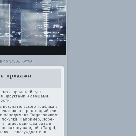
по ул. А. Кутуя
ть продажи
лема с продажей еды:
ом, фруктами и овощами,
ности.
в покупательского трафика в
 речь зашла о росте прибыли,
ае менеджмент Target заявил:
е покупки. Например, Лорен
 в Target один-два раза в
не захожу за едой в Target,
нов», – рассуждает она.