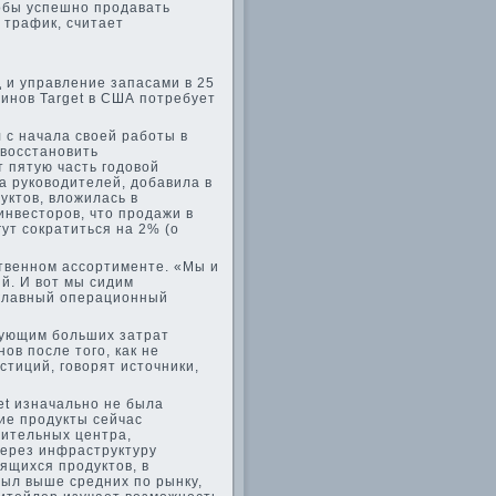
тобы успешно продавать
 трафик, считает
д и управление запасами в 25
инов Target в США потребует
 с начала своей работы в
 восстановить
 пятую часть годовой
ла руководителей, добавила в
уктов, вложилась в
инвесторов, что продажи в
гут сократиться на 2% (о
ственном ассортименте. «Мы и
й. И вот мы сидим
 главный операционный
бующим больших затрат
в после того, как не
тиций, говорят источники,
et изначально не была
ие продукты сейчас
лительных центра,
через инфраструктуру
ящихся продуктов, в
был выше средних по рынку,