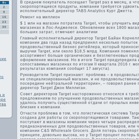
В среднем покупатель посещает Target раз в месяц, а ч
Вс
скоропортящиеся продукты, компании требуется удвоить
2
исполнительный директор TABS Analytics Курт Джетта.
9
Ремонт на миллион
16
23
$ 1 млн на магазин потратила Target, чтобы улучшить ви
30
магазинах в Лос-Анджелесе. Обновление всех 1800 магаз
больших затрат, отмечают аналитики
Главный исполнительный директор Target Байан Корнелл
компании два года назад предпринял несколько попыток
продовольственный бизнес ритейлера, который приносит
выручки Target, или около $18,5 млрд. Компания поменя
ассортимент больше органических и безглютеновых прод
шие
оформление магазинов. Но в итоге Target предупредила 
сопоставимых магазинах по итогам II квартала 2016 г. мо
результатах компания сообщит 17 августа).
Руководители Target признают: проблема – в продоволь
го
не специализированный магазин, и не продовольственны
посередине нейтральной территории», – говорил ранее
директор Target Джон Миллиган.
Совет директоров Target настороженно относился к тре
а и
предложениям по улучшению продовольственных магазино
ыре
удалось получить существенной отдачи от прошлых инвес
тва
близкие к компании.
Отчасти проблема в том, что логистическая система Targ
создана для работы со скоропортящимися товарами. Так
поступают в магазины компании через четыре распреде
предназначенных для продовольственных товаров, или 
компании C&S Wholesale Grocers. Доля потерь скоропорт
принципе, довольно высока, но у Target процент потерь 