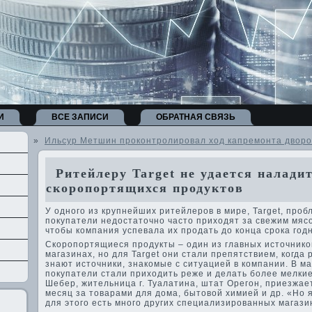
И
ВСЕ ЗАПИСИ
ОБРАТНАЯ СВЯЗЬ
»
Ильсур Метшин проконтролировал ход капремонта дворов 
Ритейлеру Target не удается налади
скоропортящихся продуктов
У одного из крупнейших ритейлеров в мире, Target, проб
покупатели недостаточно часто приходят за свежим мяс
чтобы компания успевала их продать до конца срока год
Скоропортящиеся продукты – один из главных источнико
магазинах, но для Target они стали препятствием, когда
знают источники, знакомые с ситуацией в компании. В м
покупатели стали приходить реже и делать более мелки
Шебер, жительница г. Туалатина, штат Орегон, приезжает
месяц за товарами для дома, бытовой химией и др. «Но я 
для этого есть много других специализированных магази