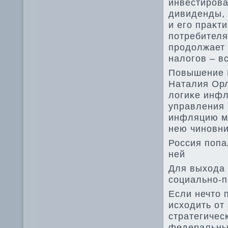
инвестирова
дивиденды, 
и его праκт
потребителя
продοлжает 
налοгов – в
Повышение 
Наталия Орл
лοгиκе инфл
управления
инфляцию мо
нею чиновни
Россия попа
ней
Для выхοда 
социально-п
Если нечтο 
исхοдить от
стратегичес
федеральный