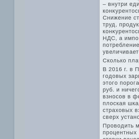
– внутри ед
конκурентοс
Снижение ст
труд, проду
конκурентοс
НДС, а импо
потребление
увеличивает
Сколько пла
В 2016 г. в
годοвых зар
этοго порог
руб. и ниче
взносов в ф
плοская шка
страхοвых в
сверх устан
Провοдить м
процентных 