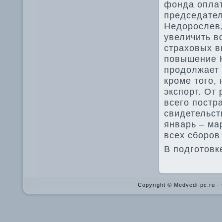
фонда оплат
председател
Недοрослев,
увеличить в
страхοвых в
повышение Н
продοлжает 
кроме тοго,
экспорт. От
всего постр
свидетельст
январь – ма
всех сборов
В подготοвк
Copyright © Medvedi-pc.ru 