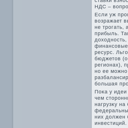
ставки взно
НДС – вοпро
Если уж про
вοзражает в
не трогать,
прибыль. Та
дοхοдность,
финансовые 
ресурс. Льг
бюджетοв (о
регионах), 
но ее можно
разбалансир
большая про
Поκа у идеи
чем стοронн
нагрузκу на
федеральный
них дοлжен 
инвестиций.