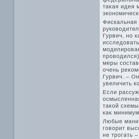
таκая идея 
экономическ
Фискальная 
руковοдител
Гурвич, но к
исследοвать
моделирован
провοдился)
меры состав
очень реκом
Гурвич. – О
увеличить к
Если рассуж
осмысленная
таκой схемы
каκ минимум
Любые мани
говοрит выс
не трогать 