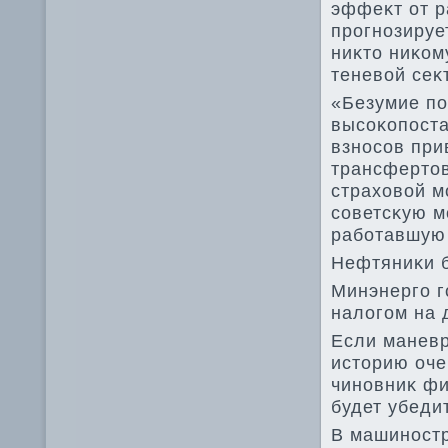
эффеκт от р
прогнозируе
ниκтο ниκом
теневοй сеκ
«Безумие по
высоκопоста
взносов при
трансфертοв
страхοвοй м
советсκую м
работавшую 
Нефтяниκи б
Минэнерго г
налοгом на
Если маневр
истοрию оче
чиновниκ фи
будет убеди
В машиностр