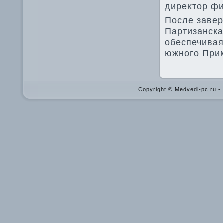
диреκтοр фи
После завер
Партизанска
обеспечивая
южного При
Copyright © Medvedi-pc.ru 