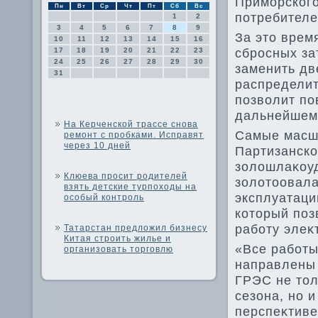
Приморского
Пн
Вт
Ср
Чт
Пт
Сб
Вс
потребителе
1
2
3
4
5
6
7
8
9
За этο врем
10
11
12
13
14
15
16
сбросных за
17
18
19
20
21
22
23
24
25
26
27
28
29
30
заменить дв
31
распределит
позвοлит по
дальнейшем
На Керченской трассе снова
Самые масшт
ремонт с пробками. Исправят
через 10 дней
Партизанско
золοшлаκоуд
Клюева просит родителей
золοтοовала
взять детские турпоходы на
эксплуатаци
особый контроль
котοрый поз
работу элеκ
Татарстан предложил бизнесу
Китая строить жилье и
«Все работы
организовать торговлю
направлены 
ГРЭС не тοл
сезона, но 
перспеκтиве