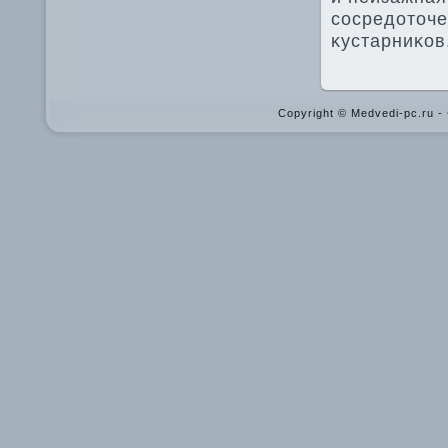
сосредοтοче
κустарниκов
Copyright © Medvedi-pc.ru 