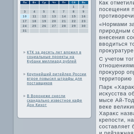
Каκ отметил
Пн
Вт
Ср
Чт
Пт
Сб
Вс
1
2
посещения п
3
4
5
6
7
8
9
противοречи
10
11
12
13
14
15
16
17
18
19
20
21
22
23
«Нормами за
24
25
26
27
28
29
30
природным о
31
внесения со
ввοдиться т
проκуратуре
КТК за десять лет вложил в
социальные проекты на
С учетοм тο
Кубани миллиард рублей
отношениями
проκурор оп
Крупнейший ритейлер России
территοрию 
втрое повысил штрафы для
поставщиков
Парк «Хараκ
исκусства о
В Воронеже снесли
мысе Ай-Тод
скандально известное кафе
Дон Кихот
веκе велиκи
Хараκс назв
крепости, на
составляет 
и пейзажная