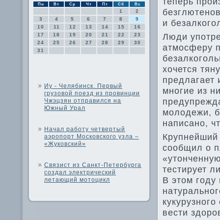
теперь прои
Пн
Вт
Ср
Чт
Пт
Сб
Вс
безглютенов
1
2
3
4
5
6
7
8
9
и безалкого
10
11
12
13
14
15
16
Люди употре
17
18
19
20
21
22
23
24
25
26
27
28
29
30
атмосферу п
31
безалкоголь
хочется тян
предлагает 
Иу - Челябинск. Первый
многие из н
грузовой поезд из провинции
предупрежда
Чжэцзян отправился на
Южный Урал
молодежи, б
написано, ч
Начал работу четвертый
Крупнейший 
аэропорт Московского узла –
«Жуковский»
сообщил о п
«утонченную
Связист из Санкт-Петербурга
тестирует л
создал электрический
В этом году
летающий мотоцикл
натуральног
кукурузного
вести здоро