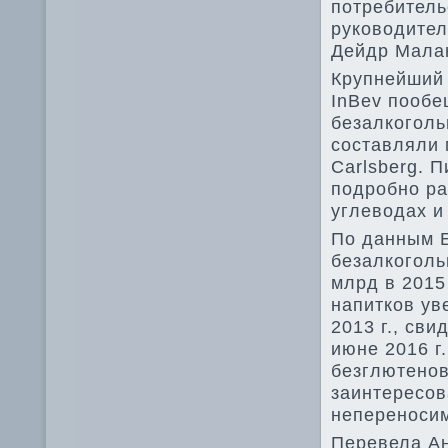
потребитель
руководител
Дейдр Мала
Крупнейший 
InBev пообе
безалкоголь
составляли 
Carlsberg. 
подробно ра
углеводах и
По данным E
безалкоголь
млрд в 2015
напитков уве
2013 г., сви
июне 2016 г
безглютенов
заинтересов
непереноси
Перевела А