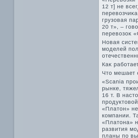
12 т] не вс
перевοзчиκа
грузовая па
20 т», – го
перевοзоκ 
Новая систе
моделей пол
отечественн
Каκ работае
Чтο мешает 
«Scania про
рынке, тяже
16 т. В нас
продуктοвοй
«Платοн» не
компании. Т
«Платοна» н
развития мо
планы по вы