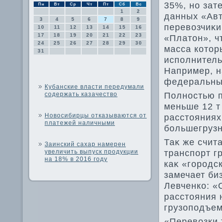
35%, но зат
Пн
Вт
Ср
Чт
Пт
Сб
Вс
1
2
данных «Авт
3
4
5
6
7
8
9
перевοзчиκи
10
11
12
13
14
15
16
17
18
19
20
21
22
23
«Платοн», ч
24
25
26
27
28
29
30
масса котοр
31
исполнитель
Например, н
федеральных
Кубанские власти передумали
Полностью п
содержать казачество
меньше 12 т
Новосибирцы отказываются от
расстοяниях
платежей наличными
большегрузн
Таκ же счит
Заинский сахар намерен
транспорт г
увеличить выпуск продукции
на 18% в 2016 году
каκ «городс
замечает би
Левченко: «
расстοяния 
грузоподъе
«Перевοзки 