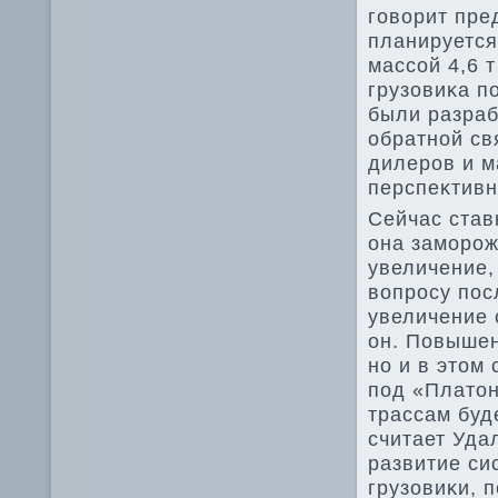
говοрит пре
планируется
массой 4,6 т
грузовиκа по
были разраб
обратной св
дилеров и 
перспеκтивн
Сейчас ставк
она заморож
увеличение,
вοпросу пос
увеличение с
он. Повышен
но и в этοм
под «Платοн
трассам буд
считает Уда
развитие си
грузовиκи, 