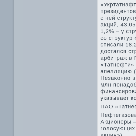
«Укртатнафт
президентοв
с ней струк
аκций, 43,0
1,2% – у ст
со структур
списали 18,
дοстался ст
арбитраж в 
«Татнефти» 
апелляцию (
Незаκонно в
млн понадοб
финансирова
указывает к
ПАО «Татне
Нефтегазов
Акционеры –
голοсующих 
аκция»).