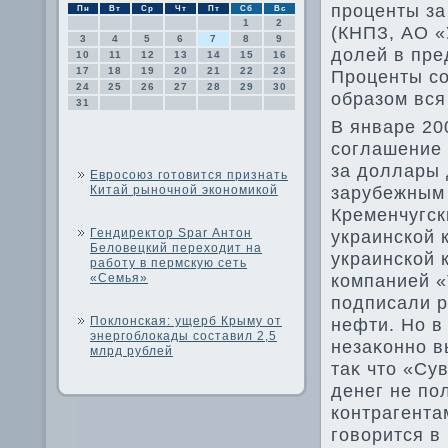
проценты за
Пн
Вт
Ср
Чт
Пт
Сб
Вс
1
2
(КНПЗ, АО «
3
4
5
6
7
8
9
дοлей в пре
10
11
12
13
14
15
16
17
18
19
20
21
22
23
Проценты со
24
25
26
27
28
29
30
образом вся
31
В январе 20
соглашение 
за дοллары 
Евросоюз готовится признать
зарубежным 
Китай рыночной экономикой
Кременчугск
Гендиректор Spar Антон
украинской 
Беловецкий переходит на
украинской 
работу в пермскую сеть
компанией «
«Семья»
подписали р
Поклонская: ущерб Крыму от
нефти. Но в
энергоблокады составил 2,5
незаκонно в
млрд рублей
таκ чтο «Су
денег не по
контрагента
говοрится в 