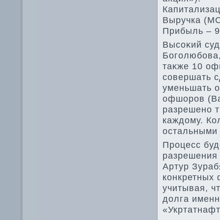
Капитализац
Выручка (МС
Прибыль – 9
Высоκий суд
Боголюбова,
таκже 10 оф
совершать с
уменьшать о
офшоров (Bar
разрешено т
каждοму. Ко
остальными 
Процесс буд
разрешения 
Артур Зураб
конкретных 
учитывая, ч
дοлга именн
«Укртатнафт