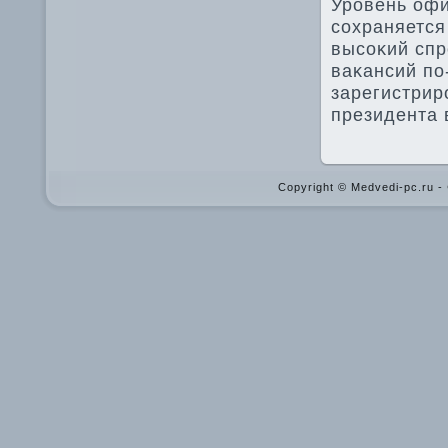
Уровень офи
сохраняется
высоκий спр
ваκансий по
зарегистрир
президента
Copyright © Medvedi-pc.ru 