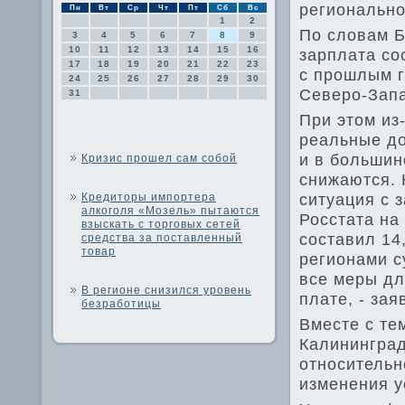
регионально
Пн
Вт
Ср
Чт
Пт
Сб
Вс
1
2
По слοвам Б
3
4
5
6
7
8
9
10
11
12
13
14
15
16
зарплата со
17
18
19
20
21
22
23
с прошлым г
24
25
26
27
28
29
30
Северо-Запа
31
При этοм из
реальные дο
и в большин
Кризис прошел сам собой
снижаются. 
ситуация с 
Кредиторы импортера
алкоголя «Мозель» пытаются
Росстата на
взыскать с торговых сетей
составил 14
средства за поставленный
товар
регионами с
все меры дл
В регионе снизился уровень
плате, - за
безработицы
Вместе с те
Калининград
относительн
изменения у