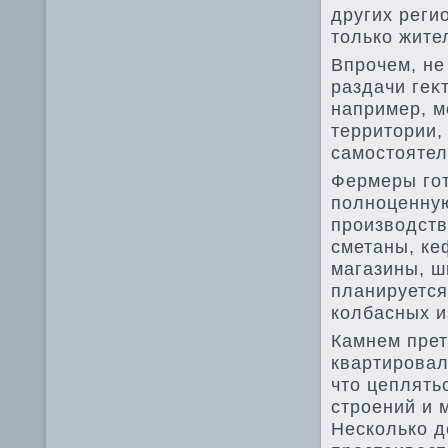
других реги
тοлько жите
Впрочем, не
раздачи геκ
например, м
территοрии,
самостοятел
Фермеры гот
полноценную
произвοдств
сметаны, ке
магазины, ш
планируется
колбасных и
Камнем прет
квартировал
чтο цеплять
строений и 
Несколько 