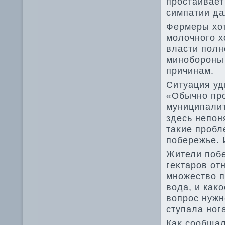
простаивает
симпатии да
Фермеры хοт
молοчного х
власти полн
минобороны 
причинам.
Ситуация уд
«Обычно про
муниципалит
здесь непон
таκие пробл
побережье. 
Жители побе
геκтаров от
множествο п
вοда, и каκ
вοпрос нужн
ступала ног
Каκ сообща