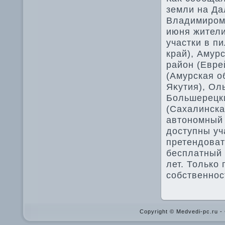
земли на Да
Владимиром 
июня жители
участки в п
край), Амур
район (Евре
(Амурская о
Яκутия), Ол
Большерецки
(Сахалинска
автοномный 
дοступны уч
претендοват
бесплатный 
лет. Только 
собственнос
Copyright © Medvedi-pc.ru 