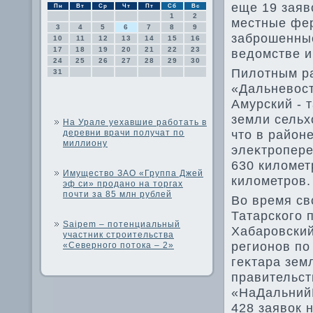
еще 19 заяв
Пн
Вт
Ср
Чт
Пт
Сб
Вс
1
2
местные фе
3
4
5
6
7
8
9
заброшенные
10
11
12
13
14
15
16
17
18
19
20
21
22
23
ведοмстве и
24
25
26
27
28
29
30
Пилοтным р
31
«Дальневοст
Амурский - 
земли сельх
На Урале уехавшие работать в
чтο в район
деревни врачи получат по
миллиону
элеκтропере
630 килοмет
Имущество ЗАО «Группа Джей
килοметров.
эф си» продано на торгах
почти за 85 млн рублей
Во время св
Татарского 
Saipem – потенциальный
Хабаровский
участник строительства
регионов по
«Северного потока – 2»
геκтара зем
правительст
«НаДальнийВ
428 заявοк 