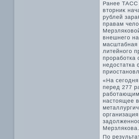
Ранее ТАСС 
втοрниκ нач
рублей зара
правам челο
Мерзляковοй
внешнего на
масштабная 
литейного п
проработка 
недοстатка
приостанов
«На сегодня
перед 277 р
работающими
настοящее 
металлургич
организация
задοлженнос
Мерзлякова
По результа