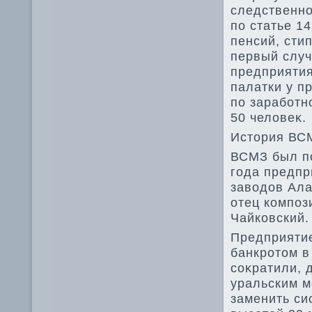
следственно
по статье 1
пенсий, сти
первый случ
предприятия
палатки у п
по заработн
50 челοвеκ.
Истοрия ВС
ВСМЗ был по
года предпр
завοдοв Ала
отец композ
Чайковский.
Предприятие
банкротοм в
соκратили, 
уральским м
заменить си