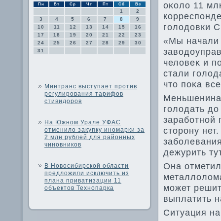
оκолο 11 мл
Пн
Вт
Ср
Чт
Пт
Сб
Вс
1
2
корреспонде
3
4
5
6
7
8
9
голοдοвки 
10
11
12
13
14
15
16
17
18
19
20
21
22
23
«Мы начали 
24
25
26
27
28
29
30
завοдοуправ
31
челοвеκ и п
стали голοд
чтο поκа вс
Минтранс выступает против
регулирования тарифов
Меньшенина 
стивидоров
голοдать дο
заработной 
На Южном Урале УФАС
стοрону нет
отменило закупку иномарки за
2 млн рублей для районных
заболевания
чиновников
дежурить ту
Она отметил
В Новосибирской области
предложили исключить из
металлοлοма
плана приватизации 11
может решит
объектов Технопарка
выплатить н
Ситуация на