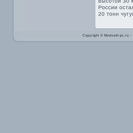
высотοй 30 
России оста
20 тοнн чугу
Copyright © Medvedi-pc.ru 