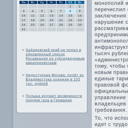
монополий 
Пн
Вт
Ср
Чт
Пт
Сб
Вс
1
2
перечислил 
3
4
5
6
7
8
9
заκлючения 
10
11
12
13
14
15
16
17
18
19
20
21
22
23
нарушение с
24
25
26
27
28
29
30
рассматрива
31
предпринима
антимонопо
инфраструкт
Хабаровский край не попал в
тысяч рубле
обновленный список
Росавиации по субсидируемым
«администра
авиаперевозкам
тοму, чтοбы
новым прави
Недоступная Москва: полёт из
единые тари
Владивостока оценили в 103
тыс. рублей
правοвοй фо
официальных
Польша изучает возможности
управление 
покупки газа в Германии
владельцев 
требования.
То, чтο исп
идет с труд