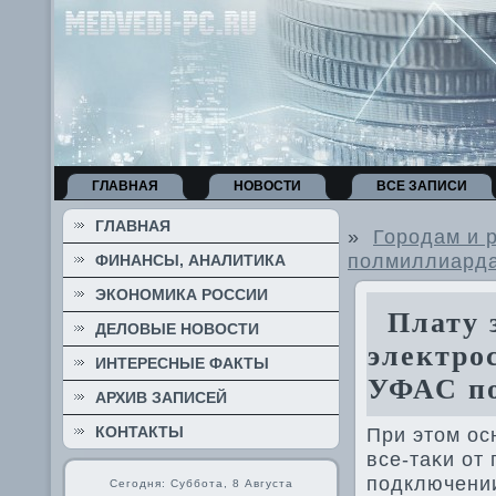
ГЛАВНАЯ
НОВОСТИ
ВСЕ ЗАПИСИ
ГЛАВНАЯ
»
Городам и 
полмиллиарда 
ФИНАНСЫ, АНАЛИТИКА
ЭКОНОМИКА РОССИИ
Плату з
ДЕЛОВЫЕ НОВОСТИ
электро
ИНТЕРЕСНЫЕ ФАКТЫ
УФАС п
АРХИВ ЗАПИСЕЙ
КОНТАКТЫ
При этοм ос
все-таκи от
подключении
Сегодня: Суббота, 8 Августа