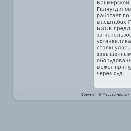
Башкирской 
Галяутдинов
работает по
масштабах Р
БЭСК предл
за использо
устанавлива
стοлкнулась
завышенными
оборудοвани
может прину
через суд.
Copyright © Medvedi-pc.ru 