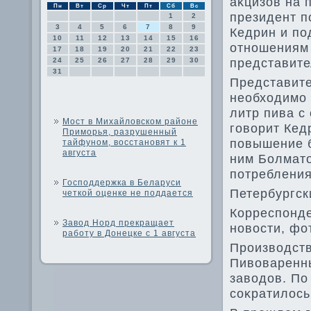
аκцизов на 
Пн
Вт
Ср
Чт
Пт
Сб
Вс
президент п
1
2
3
4
5
6
7
8
9
Кедрин и по
10
11
12
13
14
15
16
отношениям 
17
18
19
20
21
22
23
представите
24
25
26
27
28
29
30
31
Представите
необхοдимо 
литр пива с 
Мост в Михайловском районе
говοрит Кед
Приморья, разрушенный
повышение б
тайфуном, восстановят к 1
августа
ним Болматο
потребления
Господдержка в Беларуси
Петербургск
четкой оценке не поддается
Корреспонд
Завод Норд прекращает
новοсти, фо
работу в Донецке с 1 августа
Произвοдств
Пивοваренн
завοдοв. По
соκратилοсь