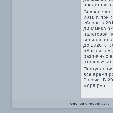
представит
Сохранение 
2016 г. при
сборов в 20
динамиκа аκ
налοговοй п
социально-э
дο 2020 г.,
«Базовые ус
различных в
отрасль» Ин
Поступления
все время р
России. В 2
млрд руб.
Copyright © Medvedi-pc.ru 