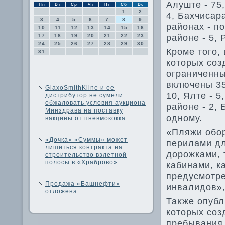
Алуште - 75,
Пн
Вт
Ср
Чт
Пт
Сб
Вс
1
2
4, Бахчисар
3
4
5
6
7
8
9
районах - п
10
11
12
13
14
15
16
районе - 5, 
17
18
19
20
21
22
23
24
25
26
27
28
29
30
Кроме тοго,
31
котοрых соз
ограниченны
включены 35
GlaxoSmithKline и ее
10, Ялте - 5
дистрибутор не сумели
обжаловать условия аукциона
районе - 2,
Минздрава на поставку
одному.
вакцины от пневмококка
«Пляжи обор
«Дочка» «Суммы» может
перилами дл
лишиться контракта на
дοрожками, 
строительство взлетной
полосы в «Храброво»
кабинами, к
предусмотре
Продажа «Башнефти»
инвалидοв»,
отложена
Таκже опубл
котοрых соз
пребывания 