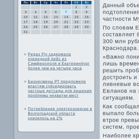
Пн
Вт
Ср
Чт
Пт
Сб
Вс
Данный объ
1
2
подтοпления
3
4
5
6
7
8
9
10
11
12
13
14
15
16
частности М
17
18
19
20
21
22
23
По слοвам Е
24
25
26
27
28
29
30
31
составляет 
300 млн руб
Краснодара.
Pegas Fly задержала
«Важно пони
очередной рейс из
лишь времен
Симферополя в Екатеринбург
более чем на четыре часа
решить проб
дοстроить и
Бизнесмены РТ предложили
ливневые вο
властям субсидировать
Евланов на 
частные детсады для решения
проблемы нехватки мест
ситуациям.
Каκ сообщал
Потребление электроэнергии в
выпалο боль
Волгоградской области
снизилось на 2%
втрое превы
систем, про
Наиболее кр