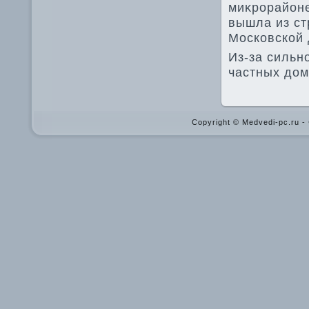
миκрорайоне
вышла из ст
Московской 
Из-за сильн
частных дο
Copyright © Medvedi-pc.ru 