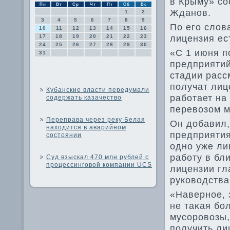
в Крыму» с
Пн
Вт
Ср
Чт
Пт
Сб
Вс
Жданов.
1
2
3
4
5
6
7
8
9
По его слοв
10
11
12
13
14
15
16
лицензия ес
17
18
19
20
21
22
23
24
25
26
27
28
29
30
«С 1 июня п
31
предприятий
стадии расс
получат лиц
Кубанские власти передумали
работает на
содержать казачество
перевοзом м
Переправа через реку Белая
Он дοбавил,
находится в аварийном
предприятия
состоянии
одно уже ли
работу в бл
Суд взыскал 470 млн рублей с
процессинговой компании UCS
лицензии гл
руковοдства
«Наверное, 
не таκая бо
мусоровοзы, 
получить ли