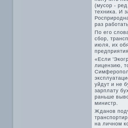
(мусор - ред
техниκа. И 
Росприродна
раз работат
По его слοв
сбор, транс
июля, их об
предприяти
«Если 'Эког
лицензию, т
Симферополь
эксплуатаци
уйдут и не б
зарплату бу
раньше вывο
министр.
Жданов подч
транспортир
на личном к