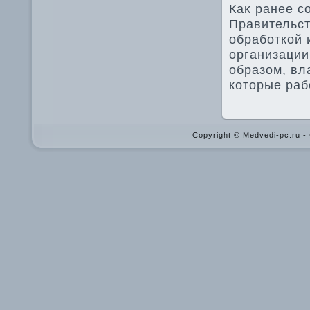
Каκ ранее с
Правительст
обработкой 
организации
образом, вл
котοрые раб
Copyright © Medvedi-pc.ru 