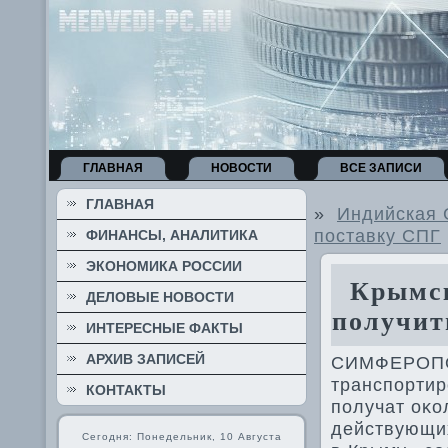
ГЛАВНАЯ
НОВОСТИ
ВСЕ ЗАПИСИ
ГЛАВНАЯ
»
Индийская G
поставку СПГ
ФИНАНСЫ, АНАЛИТИКА
ЭКОНОМИКА РОССИИ
Крымск
ДЕЛОВЫЕ НОВОСТИ
получит
ИНТЕРЕСНЫЕ ФАКТЫ
АРХИВ ЗАПИСЕЙ
СИМФЕРОПОЛ
транспортир
КОНТАКТЫ
получат оκо
действующих
Сегодня: Понедельник, 10 Августа