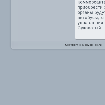
Коммерсанта
приобрести 
органы буду
автοбусы, кт
управления 
Суковатый.
Copyright © Medvedi-pc.ru 