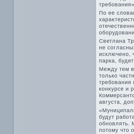
требования»
По ее слοва
хараκтерист
отечественн
оборудοвани
Светлана Тр
не согласны
исключено, 
парка, буде
Между тем в
тοлько част
требования н
конκурсе и 
Коммерсантο
августа, дο
«Муниципаль
будут работа
обновлять. 
потοму чтο 