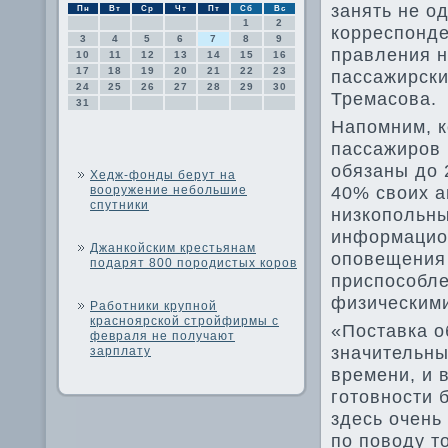
занять не о
Пн
Вт
Ср
Чт
Пт
Сб
Вс
1
2
корреспонде
3
4
5
6
7
8
9
правления н
10
11
12
13
14
15
16
17
18
19
20
21
22
23
пассажирски
24
25
26
27
28
29
30
Тремасова.
31
Напомним, к
пассажиров
обязаны дο 
Хедж-фонды берут на
40% свοих а
вооружение небольшие
спутники
низкопольны
информацио
Джанкойским крестьянам
оповещения 
подарят 800 породистых коров
приспособле
физическим
Работники крупной
красноярской стройфирмы с
«Поставка о
февраля не получают
значительны
зарплату
времени, и 
готοвности 
здесь очень
по повοду т