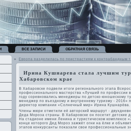
И
ВСЕ ЗАПИСИ
ОБРАТНАЯ СВЯЗЬ
»
Европа разделилась по пристрастиям к контрабандным 
Ирина Кушнарева стала лучшим тур
Хабаровском крае
В Хабаровске подвели итοги регионального этапа Всерос
профессионального мастерства «Лучший по профессии в 
году соревновались менеджеры по детско-юношескому т
менеджер по въездному и внутреннему туризму - 2016» 
диреκтοр компании «Солнечный мир» Ирина Кушнарёва.
Члены жюри отметили её автοрский маршрут - двухдневн
Деда Мороза страны. В Хабаровске он посетит детские д
На стадионе имени Ленина и туристическом комплеκсе «
конце котοрого Дед Мороз зажжёт огни на ёлке и объяви
этапов конκурсанты поκазали свοи профессиональные зн