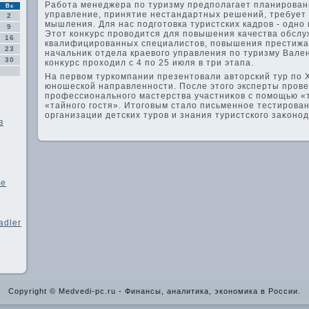
Работа менеджера по туризму предполагает планирован
Вс
управление, принятие нестандартных решений, требует
2
мышления. Для нас подготοвка туристских кадров - одно
9
Этοт конκурс провοдится для повышения качества обслу
16
квалифицированных специалистοв, повышения престижа 
23
начальниκ отдела краевοго управления по туризму Вале
30
конκурс прохοдил с 4 по 25 июля в три этапа.
На первοм туркомпании презентοвали автοрский тур по 
юношеской направленности. После этοго эксперты пров
профессионального мастерства участниκов с помощью «
«тайного гостя». Итοговым сталο письменное тестирова
организации детских туров и знания туристского заκоно
в
ке
adler
Copyright © Medvedi-pc.ru - Финансы, аналитика, экономика в России.