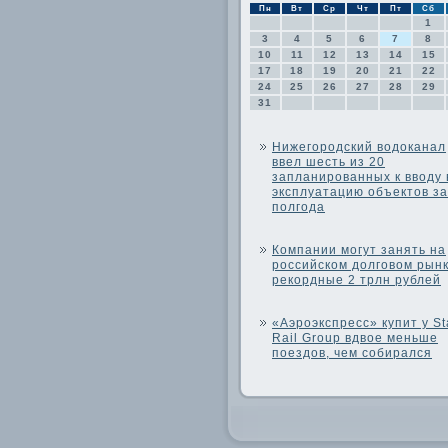
Пн
Вт
Ср
Чт
Пт
Сб
1
3
4
5
6
7
8
10
11
12
13
14
15
17
18
19
20
21
22
24
25
26
27
28
29
31
Нижегородский водоканал
ввел шесть из 20
запланированных к вводу 
эксплуатацию объектов за
полгода
Компании могут занять на
российском долговом рын
рекордные 2 трлн рублей
«Аэроэкспресс» купит у St
Rail Group вдвое меньше
поездов, чем собирался