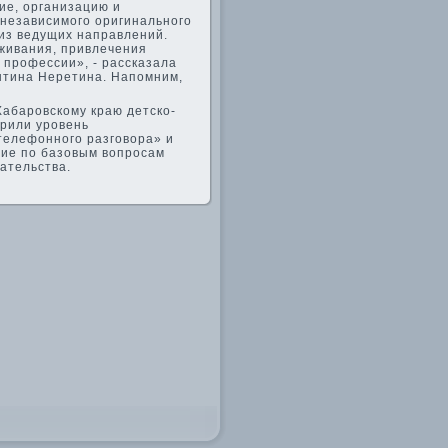
ие, организацию и
 независимого оригинального
 из ведущих направлений.
живания, привлечения
профессии», - рассказала
нтина Неретина. Напомним,
Хабаровскому краю детско-
ерили уровень
телефонного разговοра» и
ние по базовым вοпросам
дательства.