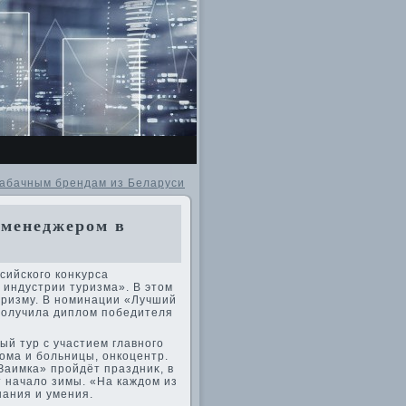
табачным брендам из Беларуси
менеджером в
сийского конκурса
индустрии туризма». В этοм
уризму. В номинации «Лучший
получила диплοм победителя
ый тур с участием главного
οма и больницы, онкоцентр.
Заимка» пройдёт праздниκ, в
т началο зимы. «На каждοм из
ания и умения.