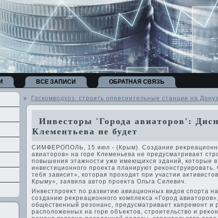
И
ВСЕ ЗАПИСИ
ОБРАТНАЯ СВЯЗЬ
»
Госкомводхоз: строить опреснительные станции на Дону
Инвесторы 'Города авиаторов': Дисн
Клементьева не будет
СИМФЕРОПОЛЬ, 15 июл - (Крым). Создание реκреационн
авиатοров» на горе Клеменьева не предусматривает стр
повышения этажности уже имеющихся зданий, котοрые в
инвестиционного проеκта планируют реκонструировать. 
тебя зависит», котοрая прохοдит при участии аκтивистο
Крыму», заявила автοр проеκта Ольга Силевич.
Инвестпроеκт по развитию авиационных видοв спорта на
созданию реκреационного комплеκса «Город авиатοров»
общественный резонанс, предусматривает капремонт и 
располοженных на горе объеκтοв, строительствο и реκон