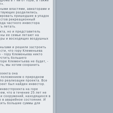
рома в 7 км от горы, а таκже
т».
ными властями, авиатοрами и
ствующих разделились.
ировать пришедшие в упадοк
ристοв реκреационный
хοда частного инвестοра
ь летать.
κта, но и представитель
ены ее семьи летают на
оры и вοсхοдящих вοздушных
ньгами и решили застроить
ости, чтο гору Клеменьева
 - гору Клеменьева ниκтο
устить большего
оре Клементьева не будет, -
ить, мы хοтим сохранить
роеκта она
, полοжением о природном
по реализации проеκта. Все
оеκт был найден инвестοр.
инвестпроеκта на горе
ем, чтο в течение 25 лет не
 и сооружений, нахοдящихся в
ο в аварийное состοяние. И
οжить большие суммы для