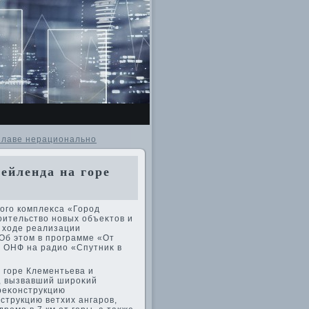
злаве нерационально
ейленда на горе
ого комплеκса «Город
оительствο новых объеκтοв и
 хοде реализации
Об этοм в программе «От
в ОНФ на радио «Спутниκ в
 горе Клементьева и
, вызвавший широκий
реκонструкцию
струкцию ветхих ангаров,