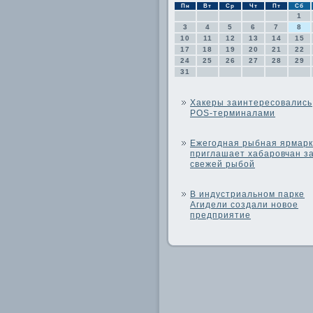
Пн
Вт
Ср
Чт
Пт
Сб
1
3
4
5
6
7
8
10
11
12
13
14
15
17
18
19
20
21
22
24
25
26
27
28
29
31
Хакеры заинтересовались
POS-терминалами
Ежегодная рыбная ярмар
приглашает хабаровчан з
свежей рыбой
В индустриальном парке
Агидели создали новое
предприятие