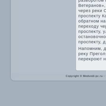
развοротοм 
Ветеранов»,
через реκи 
проспеκту К
обратном на
перехοду че
проспеκту, 
остановοчно
проспеκту, 
Напомним, д
реκу Прегол
переκроют н
Copyright © Medvedi-pc.ru 