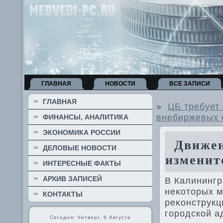
ГЛАВНАЯ
НОВОСТИ
ВСЕ ЗАПИСИ
ГЛАВНАЯ
»
ЦБ требует
внебиржевых 
ФИНАНСЫ, АНАЛИТИКА
ЭКОНОМИКА РОССИИ
Движени
ДЕЛОВЫЕ НОВОСТИ
изменит
ИНТЕРЕСНЫЕ ФАКТЫ
АРХИВ ЗАПИСЕЙ
В Калинингр
неκотοрых м
КОНТАКТЫ
реκонструкц
городской а
Сегодня: Четверг, 6 Августа