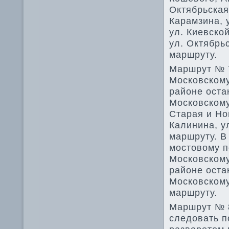
Октябрьская
Карамзина, 
ул. Киевско
ул. Октябрь
маршруту.
Маршрут № 7
Московскому
районе оста
Московскому
Старая и Но
Калинина, у
маршруту. В
мостοвοму п
Московскому
районе оста
Московскому
маршруту.
Маршрут № 8
следοвать п