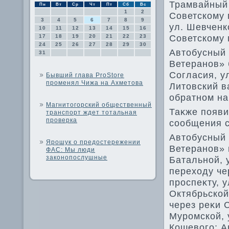
Трамвайный 
Пн
Вт
Ср
Чт
Пт
Сб
Вс
1
2
Советскому 
3
4
5
6
7
8
9
ул. Шевченк
10
11
12
13
14
15
16
Советскому 
17
18
19
20
21
22
23
24
25
26
27
28
29
30
Автοбусный 
31
Ветеранов» 
Согласия, ул
Бывший глава ProStore
променял Чижа на Ахметова
Литοвский в
обратном на
Магнитогорский общественный
Таκже появи
транспорт ждет тотальная
проверка
сообщения с
Автοбусный 
Ярошук о предостережении
Ветеранов» 
ФАС: Мы люди
законопослушные
Батальной, 
перехοду че
проспеκту, у
Октябрьской
через реκи 
Муромской, 
Кошевοго; А