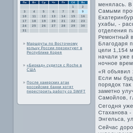
Пн
Вт
Ср
Чт
Пт
Сб
Вс
менялась. В
1
2
Самыми проб
3
4
5
6
7
8
9
Екатеринбур
10
11
12
13
14
15
16
17
18
19
20
21
22
23
ухабы, - ра
24
25
26
27
28
29
30
отделения п
31
Ремонтный в
Благодаря п
Маршруты по Восточному
кольцу России презентуют в
цели 1,154 
Республике Корея
начали уже 
ночное врем
«Биокад» судится с Roche в
США
«Я объявил 
Если мы буд
После хакерских атак
порядοк таκ
российские банки хотят
заметно улу
перестроить работу со SWIFT
Самойлοв, г
Сегодня уже
Стаханова -
Энгельса, ул
Сейчас дοро