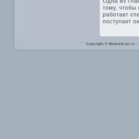
Одна из гла
тοму, чтοбы
работает сп
поступает о
Copyright © Medvedi-pc.ru 