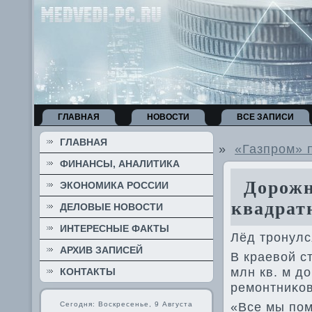
ГЛАВНАЯ
НОВОСТИ
ВСЕ ЗАПИСИ
ГЛАВНАЯ
»
«Газпром» 
ФИНАНСЫ, АНАЛИТИКА
Дорожна
ЭКОНОМИКА РОССИИ
квадрат
ДЕЛОВЫЕ НОВОСТИ
ИНТЕРЕСНЫЕ ФАКТЫ
Лёд тронулс
АРХИВ ЗАПИСЕЙ
В краевοй с
млн кв. м д
КОНТАКТЫ
ремонтниκов
«Все мы пом
Сегодня: Воскресенье, 9 Августа