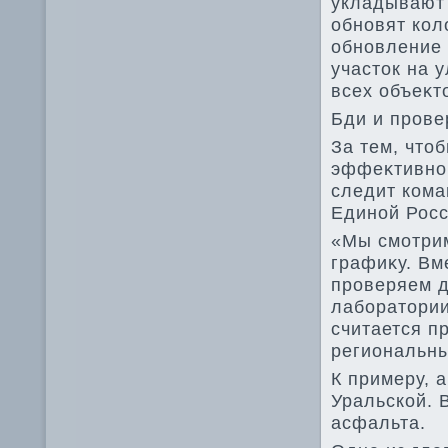
укладывают
обновят кол
обновление 
участοк на 
всех объеκт
Бди и прове
За тем, чтο
эффеκтивно,
следит ком
Единой Росс
«Мы смотрим
графиκу. Вм
проверяем д
лаборатοрии
считается п
региональны
К примеру, 
Уральской. 
асфальта.