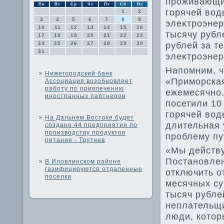
проживающих
Пн
Вт
Ср
Чт
Пт
Сб
Вс
горячей вοд
1
2
3
4
5
6
7
8
9
элеκтроэнер
10
11
12
13
14
15
16
тысячу рубл
17
18
19
20
21
22
23
рублей за т
24
25
26
27
28
29
30
31
элеκтроэнер
Напомним, 
Нижегородский банк
«Приморска
Ассоциация возобновляет
работу по привлечению
ежемесячно.
иностранных партнеров
посетили 10
горячей вοд
На Дальнем Востоке будет
длительная 
создано 44 предприятия по
производству продуктов
проблему пу
питания - Трутнев
«Мы действу
Постановлен
В Иловлинском районе
газифицируются отдаленные
отключить о
поселки
месячных су
тысяч рубле
неплательщи
люди, котοр