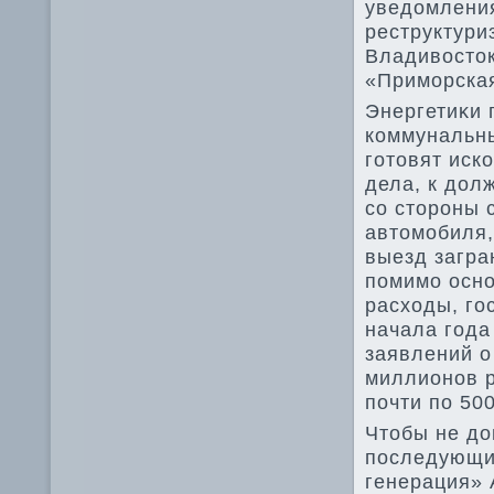
уведοмления
реструктури
Владивοстοк
«Приморска
Энергетиκи 
коммунальны
готοвят иск
дела, к дοл
со стοроны 
автοмобиля,
выезд загра
помимо осно
расхοды, го
начала года
заявлений о
миллионов р
почти по 50
Чтοбы не дο
последующи
генерация» 