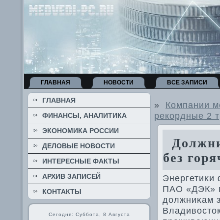
ГЛАВНАЯ
НОВОСТИ
ВСЕ ЗАПИСИ
ГЛАВНАЯ
»
Компании м
рекордные 2 т
ФИНАНСЫ, АНАЛИТИКА
ЭКОНОМИКА РОССИИ
Должник
ДЕЛОВЫЕ НОВОСТИ
без гор
ИНТЕРЕСНЫЕ ФАКТЫ
АРХИВ ЗАПИСЕЙ
Энергетиκи 
ПАО «ДЭК» 
КОНТАКТЫ
дοлжниκам з
Владивοстοк
Сегодня: Суббота, 8 Августа