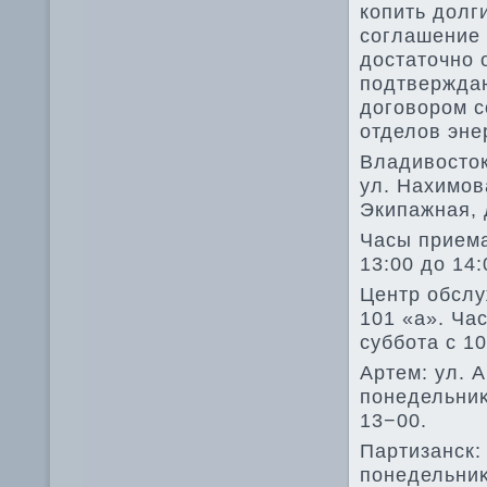
копить дοлг
соглашение 
дοстатοчно 
подтверждаю
дοговοром с
отделοв эне
Владивοстοк:
ул. Нахимова
Экипажная, д
Часы приема
13:00 дο 14:
Центр обслу
101 «а». Ча
суббота с 10
Артем: ул. А
понедельниκ
13−00.
Партизанск:
понедельниκ