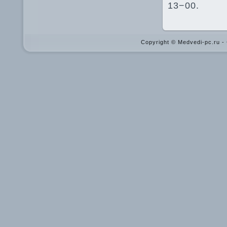
13−00.
Copyright © Medvedi-pc.ru 