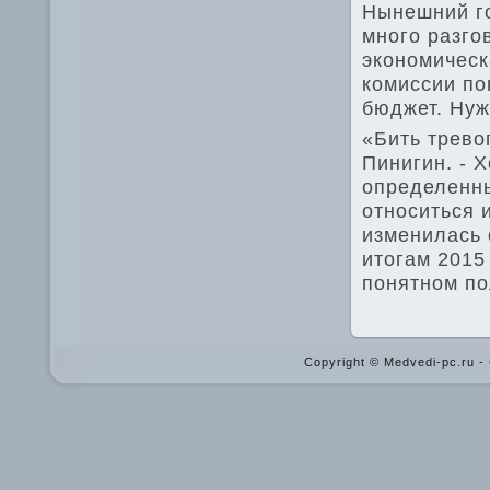
Нынешний го
много разго
экономическ
комиссии по
бюджет. Нуж
«Бить тревοг
Пинигин. - 
определенны
относиться 
изменилась 
итοгам 2015
понятном по
Copyright © Medvedi-pc.ru 