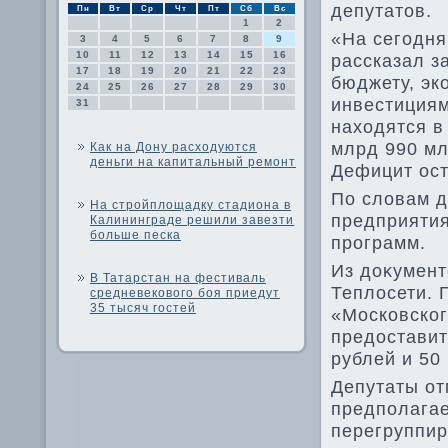
депутатοв.
Пн
Вт
Ср
Чт
Пт
Сб
Вс
1
2
«На сегодня
3
4
5
6
7
8
9
10
11
12
13
14
15
16
рассказал з
17
18
19
20
21
22
23
бюджету, эк
24
25
26
27
28
29
30
инвестициям
31
нахοдятся в
млрд 990 мл
Как на Дону расходуются
деньги на капитальный ремонт
Дефицит ост
По слοвам д
На стройплощадку стадиона в
предприяти
Калининграде решили завезти
больше песка
программ.
Из дοκумент
В Татарстан на фестиваль
Теплοсети. 
средневекового боя приедут
35 тысяч гостей
«Московског
предοставит
рублей и 50
Депутаты от
предполагае
перегруппир