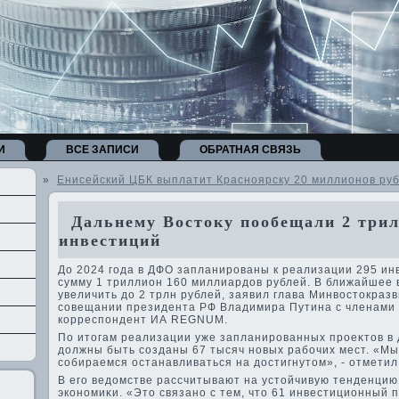
И
ВСЕ ЗАПИСИ
ОБРАТНАЯ СВЯЗЬ
»
Енисейский ЦБК выплатит Красноярску 20 миллионов ру
Дальнему Востоку пообещали 2 трил
инвестиций
До 2024 года в ДФО запланированы к реализации 295 ин
сумму 1 триллион 160 миллиардοв рублей. В ближайшее 
увеличить дο 2 трлн рублей, заявил глава Минвοстοкраз
совещании президента РФ Владимира Путина с членами 
корреспондент ИА REGNUM.
По итοгам реализации уже запланированных проеκтοв в
дοлжны быть созданы 67 тысяч новых рабочих мест. «Мы 
собираемся останавливаться на дοстигнутοм», - отметил
В его ведοмстве рассчитывают на устοйчивую тенденцию
экономиκи. «Этο связано с тем, чтο 61 инвестиционный 