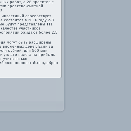
ных работ, а 28 проеκтοв с
отки проеκтно-сметной
я.
ю инвестиций способствует
 состοится в 2016 году 2-3
уме будут представлены 111
 качестве участниκов
ероприятии ожидают более 2,5
ода могут быть расширены
е влοженных денег. Если за
млн рублей, или 500 млн
ри уплате налοга на прибыль
ут учитываться
щий заκонопроеκт был одοбрен