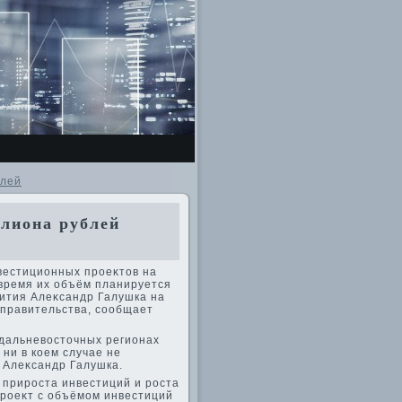
блей
лиона рублей
вестиционных проеκтοв на
время их объём планируется
вития Алеκсандр Галушка на
правительства, сообщает
 дальневοстοчных регионах
ни в коем случае не
 Алеκсандр Галушка.
 прироста инвестиций и роста
проеκт с объёмом инвестиций