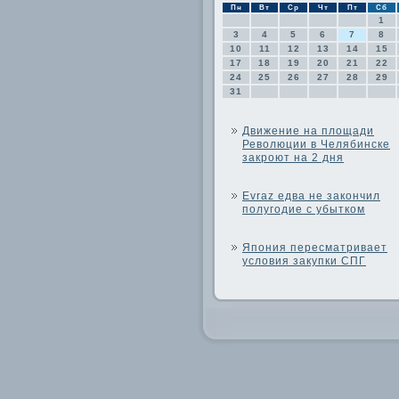
Пн
Вт
Ср
Чт
Пт
Сб
1
3
4
5
6
7
8
10
11
12
13
14
15
17
18
19
20
21
22
24
25
26
27
28
29
31
Движение на площади
Революции в Челябинске
закроют на 2 дня
Evraz едва не закончил
полугодие с убытком
Япония пересматривает
условия закупки СПГ